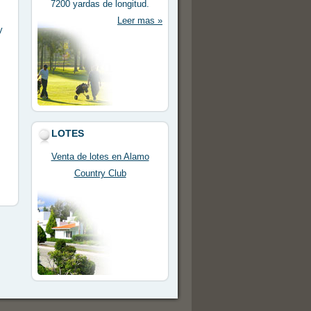
7200 yardas de longitud.
Leer mas »
y
LOTES
Venta de lotes en Alamo
Country Club