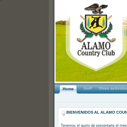
Golf
Otras activida
Home
BIENVENIDOS AL ALAMO COU
Tenemos el gusto de presentarte el mejor