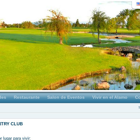
des
Restaurante
Salon de Eventos
Vivir en el Alamo
Co
NTRY CLUB
 lugar para vivir: